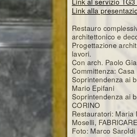
Link al servizio TG
Link alla presentaz
Restauro complessivo
architettonico e dec
Progettazione archit
lavori.
Con arch. Paolo Gia
Committenza: Casa Re
Soprintendenza ai ben
Mario Epifani
Soprintendenza ai be
CORINO
Restauratori: Maria
Moselli, FABRICARE
Foto: Marco Saroldi