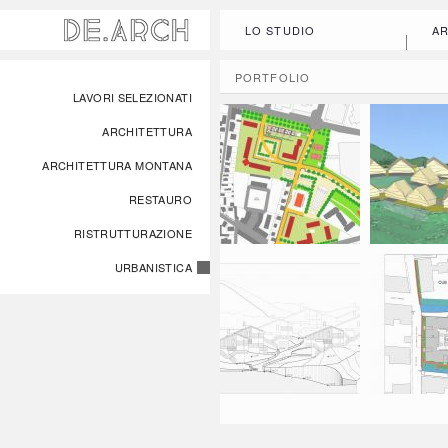
LO STUDIO
AR
You are here
PORTFOLIO
LAVORI SELEZIONATI
PEC A FRABOSA
PIANO DI
ARCHITETTURA
SOTTANA
RECUPERO
RESIDENZI
BOSCONE
ARCHITETTURA MONTANA
RESTAURO
RISTRUTTURAZIONE
URBANISTICA